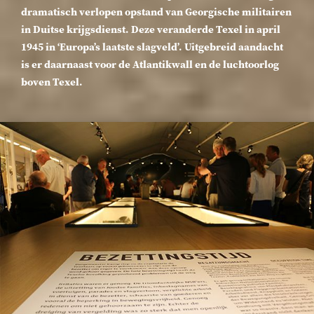
dramatisch verlopen opstand van Georgische militairen
in Duitse krijgsdienst. Deze veranderde Texel in april
1945 in ‘Europa’s laatste slagveld’. Uitgebreid aandacht
is er daarnaast voor de Atlantikwall en de luchtoorlog
boven Texel.