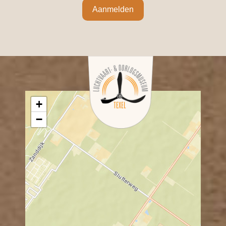
Aanmelden
+
−