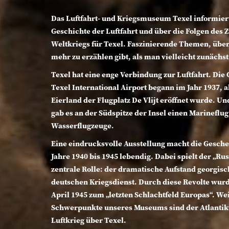
Das Luftfahrt- und Kriegsmuseum Texel informiert
Geschichte der Luftfahrt und über die Folgen des 
Weltkriegs für Texel. Faszinierende Themen, über 
mehr zu erzählen gibt, als man vielleicht zunächst
Texel hat eine enge Verbindung zur Luftfahrt. Die
Texel International Airport begann im Jahr 1937, a
Eierland der Flugplatz De Vlijt eröffnet wurde. Un
gab es an der Südspitze der Insel einen Marineflug
Wasserflugzeuge.
Eine eindrucksvolle Ausstellung macht die Gesche
Jahre 1940 bis 1945 lebendig. Dabei spielt der „Ru
zentrale Rolle: der dramatische Aufstand georgisc
deutschen Kriegsdienst. Durch diese Revolte wur
April 1945 zum „letzten Schlachtfeld Europas“. We
Schwerpunkte unseres Museums sind der Atlantik
Luftkrieg über Texel.