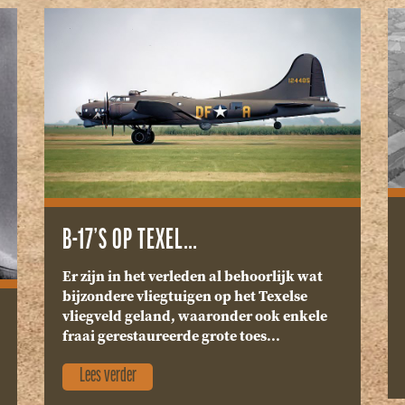
B-17’S OP TEXEL…
Er zijn in het verleden al behoorlijk wat
bijzondere vliegtuigen op het Texelse
vliegveld geland, waaronder ook enkele
fraai gerestaureerde grote toes...
Lees verder