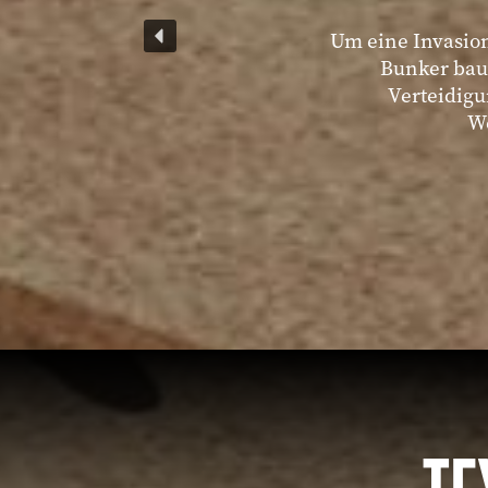
Um eine Invasion
Bunker baue
Verteidigu
We