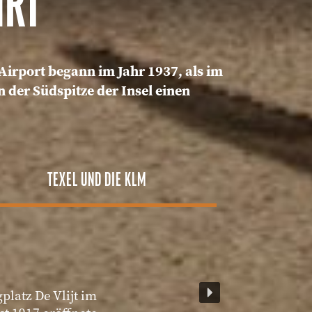
HRT
 Airport begann im Jahr 1937, als im
n der Südspitze der Insel einen
TEXEL UND DIE KLM
platz De Vlijt im