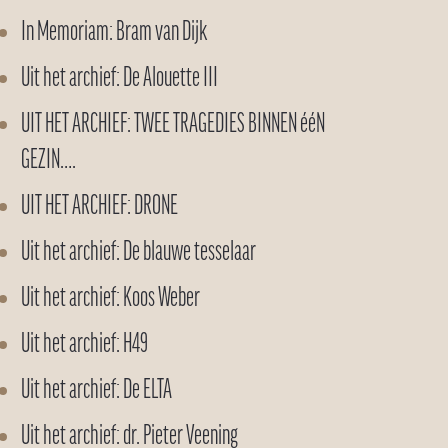
In Memoriam: Bram van Dijk
Uit het archief: De Alouette III
UIT HET ARCHIEF: TWEE TRAGEDIES BINNEN ééN
GEZIN….
UIT HET ARCHIEF: DRONE
Uit het archief: De blauwe tesselaar
Uit het archief: Koos Weber
Uit het archief: H49
Uit het archief: De ELTA
Uit het archief: dr. Pieter Veening