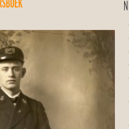
RSBOEK
N