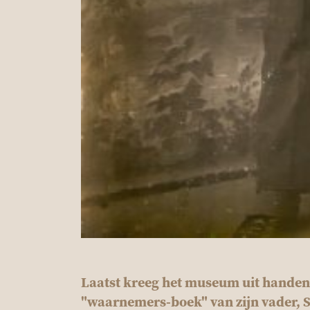
Laatst kreeg het museum uit handen
"waarnemers-boek" van zijn vader, Sy