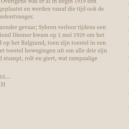
 Overigens was er al in begin 1919 een
geplaatst en werden vanaf die tijd ook de
endontvanger.
 zonder gevaar; Sybren verloor tijdens een
 vriend Diemer kwam op 1 mei 1929 om het
 op het Balgzand, toen zijn toestel in een
 het toestel bewegingen uit om alle drie zijn
jd stampt, rolt en giert, wat rampzalige
965…
IMH