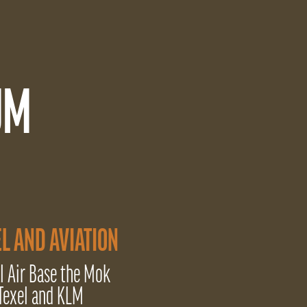
UM
L AND AVIATION
l Air Base the Mok
Texel and KLM