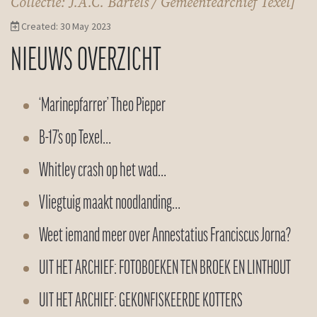
Collectie: J.A.C. Bartels / Gemeentearchief Texel]
Created: 30 May 2023
NIEUWS OVERZICHT
‘Marinepfarrer’ Theo Pieper
B-17’s op Texel…
Whitley crash op het wad…
Vliegtuig maakt noodlanding…
Weet iemand meer over Annestatius Franciscus Jorna?
UIT HET ARCHIEF: FOTOBOEKEN TEN BROEK EN LINTHOUT
UIT HET ARCHIEF: GEKONFISKEERDE KOTTERS