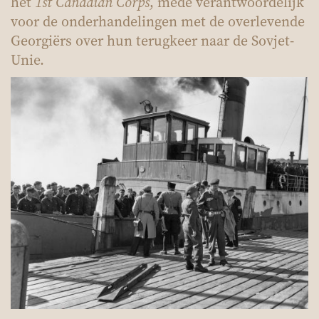
het
1st Canadian Corps
, mede verantwoordelijk
voor de onderhandelingen met de overlevende
Georgiërs over hun terugkeer naar de Sovjet-
Unie.