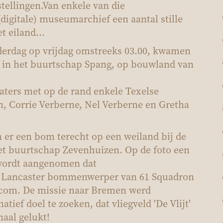
stellingen.
Van enkele van die
digitale) museumarchief e
en aantal stille
et eiland…
nderdag op vrijdag omstreeks 03.00, kwamen
t in het buurtschap Spang, op bouwland van
aters met op de rand enkele Texelse
m
, Corrie Verberne, Nel Verberne en Gretha
m er een bom terecht op een weiland bij de
et buurtschap Zevenhuizen. Op de foto een
wordt aangenomen dat
 Lancaster bommenwerper van 61 Squadron
com. De missie naar Bremen werd
atief doel te zoeken
, d
at vliegveld 'De Vlijt'
maal gelukt!