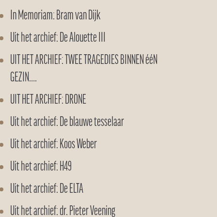
In Memoriam: Bram van Dijk
Uit het archief: De Alouette III
UIT HET ARCHIEF: TWEE TRAGEDIES BINNEN ééN
GEZIN….
UIT HET ARCHIEF: DRONE
Uit het archief: De blauwe tesselaar
Uit het archief: Koos Weber
Uit het archief: H49
Uit het archief: De ELTA
Uit het archief: dr. Pieter Veening