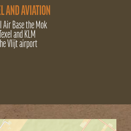
L AND AVIATION
l Air Base the Mok
Texel and KLM
he Vlijt airport