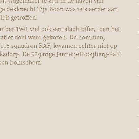
 Dr. Wagemaker te zijn in de haven van
ige dekknecht Tijs Boon was iets eerder aan
lijk getroffen.
vember 1941
viel ook een slachtoffer,
toen het
ernatief doel werd gekozen. De bommen,
 115 squadron RAF, kwamen echter niet op
cksdorp. De 57-jarige
Jannetje
Hooij
berg
-Kalf
 een bomscherf.