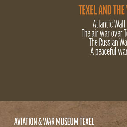
TEXEL AND THE
Atlantic Wall
The air war over T
The Russian Wa
A peaceful wa
AVIATION & WAR MUSEUM TEXEL