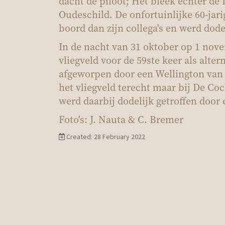
dacht de piloot; Het bleek echter de
Oudeschild. De onfortuinlijke 60-jar
boord dan zijn collega's en werd dode
I
n de nacht van 31 oktober op 1 no
vliegveld voor de 59ste keer als alt
afgeworpen door een Wellington van
het vliegveld terecht maar bij De Co
werd daarbij dodelijk getroffen door
Foto's: J
.
Nauta
& C. Bremer
Created: 28 February 2022