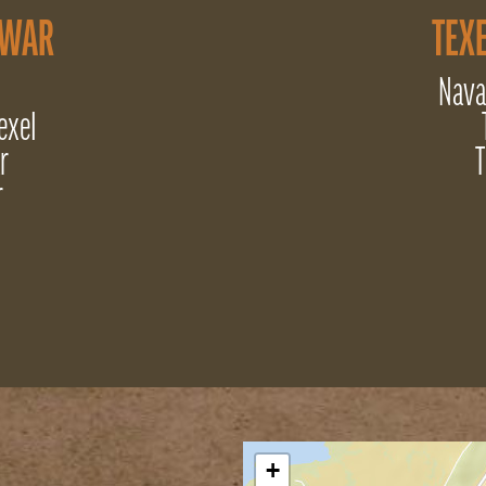
 WAR
TEXE
Nava
exel
r
T
r
+