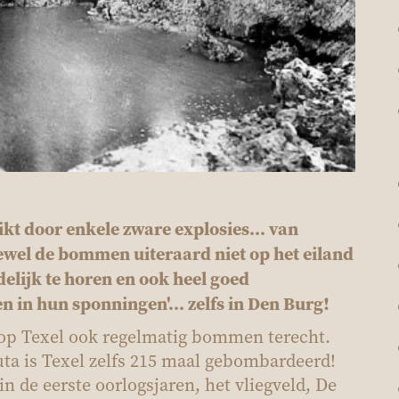
ikt door enkele zware explosies… van
ewel de bommen uiteraard niet op het eiland
delijk te horen en ook heel goed
in hun sponningen'... zelfs in Den Burg!
op Texel
ook
regelmatig bomm
en terecht.
a is Texel zelfs 215 maal gebombardeerd!
n de eerste oorlogsjaren, het vliegveld, De