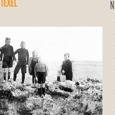
 TEXEL
N