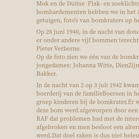
Mok en de Duitse
Flak
- en zoeklicht
bombardementen hebben we in het (
getuigen
, foto's van bomkraters op h
Op 28 juni 1940, in de nacht van do
er onder andere vijf bommen terech
Pieter Verberne.
Op de foto zien we één van de bomkr
jongedames: Johanna Witte, Die
n
Zij
Bakker.
In de nacht van 2 op 3 juli 1942 kwa
boerderij van
de familie
Boersen
in h
groep kinderen bij de bomkrater.
Er 
de
ze
bom
werd
afgeworpen door een
RAF d
at
problemen had met de inter
afgebroken en men besloot een altern
werd.
Dat doel raken is dus niet hele