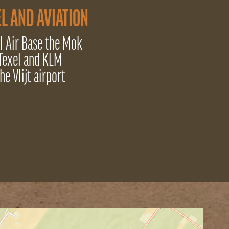
L AND AVIATION
l Air Base the Mok
Texel and KLM
he Vlijt airport