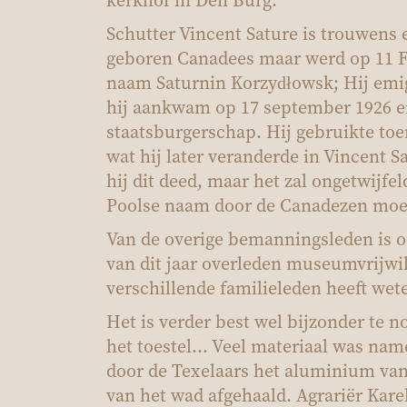
kerkhof in Den Burg.
Schutter Vincent Sature is trouwens 
geboren Canadees maar werd op 11 F
naam Saturnin Korzydłowsk; Hij emi
hij aankwam op 17 september 1926 en
staatsburgerschap. Hij gebruikte to
wat hij later veranderde in Vincent 
hij dit deed, maar het zal ongetwijfe
Poolse naam door de Canadezen moeil
Van de overige bemanningsleden is oo
van dit jaar overleden museumvrijwil
verschillende familieleden heeft wete
Het is verder best wel bijzonder te n
het toestel… Veel materiaal was nam
door de Texelaars het aluminium van 
van het wad afgehaald. Agrariër Kare