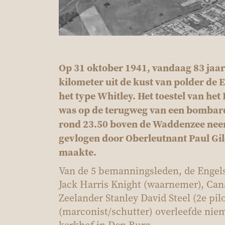
Op 31 oktober 1941, vandaag 83 jaar
kilometer uit de kust van polder d
het type Whitley. Het toestel van he
was op de terugweg van een bomba
rond 23.50 boven de Waddenzee neer
gevlogen door Oberleutnant Paul Gild
maakte.
Van de 5 bemanningsleden, de Engel
Jack Harris Knight (waarnemer), Can
Zeelander Stanley David Steel (2e pi
(marconist/schutter) overleefde nie