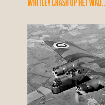
WHITLEY CRASH OP HET WAD