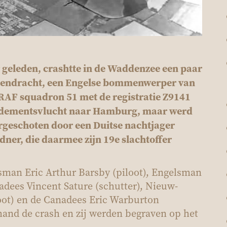
 geleden, crashtte in de Waddenzee een paar
e Eendracht, een Engelse bommenwerper van
t RAF squadron 51 met de registratie Z9141
rdementsvlucht naar Hamburg, maar werd
geschoten door een Duitse nachtjager
ner, die daarmee zijn 19e slachtoffer
sman Eric Arthur Barsby (piloot), Engelsman
adees Vincent Sature (schutter), Nieuw-
loot) en de Canadees Eric Warburton
mand de crash en zij werden begraven op het