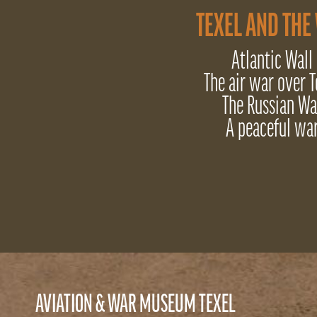
TEXEL AND THE
Atlantic Wall
The air war over T
The Russian Wa
A peaceful wa
AVIATION & WAR MUSEUM TEXEL