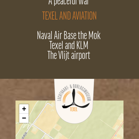
A peaceful war
TEXEL AND AVIATION
Naval Air Base the Mok
Texel and KLM
The Vlijt airport
+
−