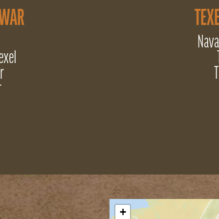
 WAR
TEXE
Nava
exel
r
T
r
+