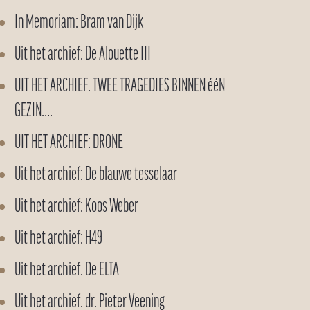
In Memoriam: Bram van Dijk
Uit het archief: De Alouette III
UIT HET ARCHIEF: TWEE TRAGEDIES BINNEN ééN
GEZIN….
UIT HET ARCHIEF: DRONE
Uit het archief: De blauwe tesselaar
Uit het archief: Koos Weber
Uit het archief: H49
Uit het archief: De ELTA
Uit het archief: dr. Pieter Veening