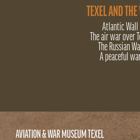
TEXEL AND THE
Atlantic Wall
The air war over T
The Russian Wa
A peaceful wa
AVIATION & WAR MUSEUM TEXEL