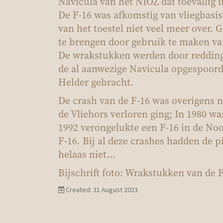
Navicula van het NIOZ dat toevallig 
De F-16 was afkomstig van vliegbasis V
van het toestel niet veel meer over. G
te brengen door gebruik te maken van
De wrakstukken werden door reddingb
de al aanwezige Navicula opgespoord
Helder gebracht.
De crash van de F-16 was overigens ni
de Vliehors verloren ging; In 1980 was
1992 verongelukte een F-16 in de Noo
F-16. Bij al deze crashes hadden de p
helaas niet…
Bijschrift foto: Wrakstukken van de 
Created: 31 August 2023