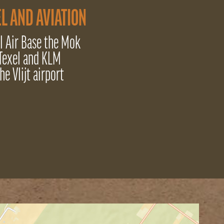
L AND AVIATION
l Air Base the Mok
Texel and KLM
he Vlijt airport