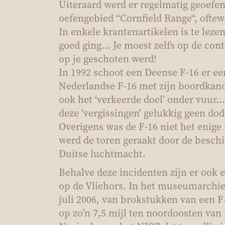
Uiteraard werd er regelmatig geoefe
oefengebied “Cornfield Range“, oftew
In enkele krantenartikelen is te lezen
goed ging… Je moest zelfs op de cont
op je geschoten werd!
In 1992 schoot een Deense F-16 er ee
Nederlandse F-16 met zijn boordkano
ook het ‘verkeerde doel’ onder vuur..
deze 'vergissingen' gelukkig geen dode
Overigens was de F-16 niet het enige 
werd de toren geraakt door de beschi
Duitse luchtmacht.
Behalve deze incidenten zijn er ook 
op de Vliehors. In het museumarchie
juli 2006, van brokstukken van een F
op zo’n 7,5 mijl ten noordoosten va