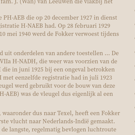
 fam. J. (Wan) van Leeuwen die vlakbij het
e PH-AEB die op 20 december 1927 in dienst
istratie H-NAEB had. Op 28 februari 1929
0 mei 1940 werd de Fokker verwoest tijdens
it onderdelen van andere toestellen ... De
.VIIa H-NADH, die weer was voorzien van de
die in juni 1925 bij een ongeval betrokken
 met eenzelfde registratie had in juli 1923
leugel werd gebruikt voor de bouw van deze
AEB) was de vleugel dus eigenlijk al een
, waaronder dus naar Texel, heeft een Fokker
rste vlucht naar Nederlands-Indië gemaakt.
k de langste, regelmatig bevlogen luchtroute