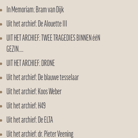
In Memoriam: Bram van Dijk
Uit het archief: De Alouette III
UIT HET ARCHIEF: TWEE TRAGEDIES BINNEN ééN
GEZIN….
UIT HET ARCHIEF: DRONE
Uit het archief: De blauwe tesselaar
Uit het archief: Koos Weber
Uit het archief: H49
Uit het archief: De ELTA
Uit het archief: dr. Pieter Veening