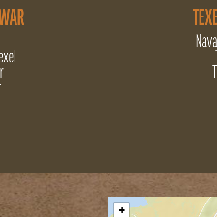
 WAR
TEXE
Nava
exel
r
T
r
+