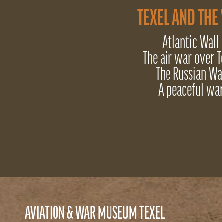
TEXEL AND THE
Atlantic Wall
The air war over T
The Russian Wa
A peaceful wa
AVIATION & WAR MUSEUM TEXEL