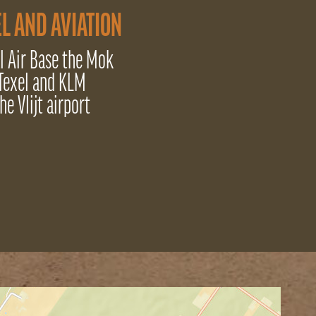
L AND AVIATION
l Air Base the Mok
Texel and KLM
he Vlijt airport