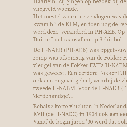
Haarlem. Zij gingen op bezoek bij de
vliegveld woonde.
Het toestel waarmee ze vlogen was d
kwam bij de KLM, en toen nog de reg
werd deze veranderd in PH-AEB. Op 1
Duitse Luchtaanvallen op Schiphol.
De H-NAEB (PH-AEB) was opgebouwd u
romp was afkomstig van de Fokker F
vleugel van de Fokker F.VIIa H-NABM 
was geweest. Een eerdere Fokker F.III
ook een ongeval gehad, waarbij de v
tweede H-NABM. Voor de H-NAEB (PH-
'derdehandsje'...
Behalve korte vluchten in Nederland
F.VII (de H-NACC) in 1924 ook een ee
Vanaf de begin jaren ’30 werd dat oo