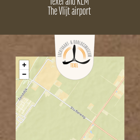
Texel and KLM
The Vlijt airport
+
−