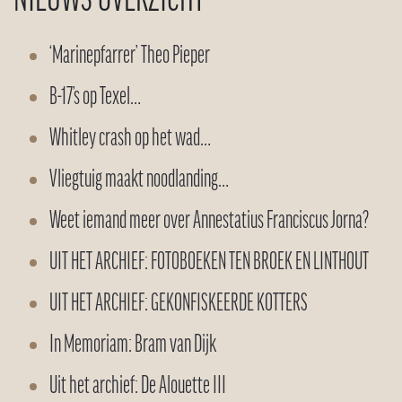
‘Marinepfarrer’ Theo Pieper
B-17’s op Texel…
Whitley crash op het wad…
Vliegtuig maakt noodlanding…
Weet iemand meer over Annestatius Franciscus Jorna?
UIT HET ARCHIEF: FOTOBOEKEN TEN BROEK EN LINTHOUT
UIT HET ARCHIEF: GEKONFISKEERDE KOTTERS
In Memoriam: Bram van Dijk
Uit het archief: De Alouette III