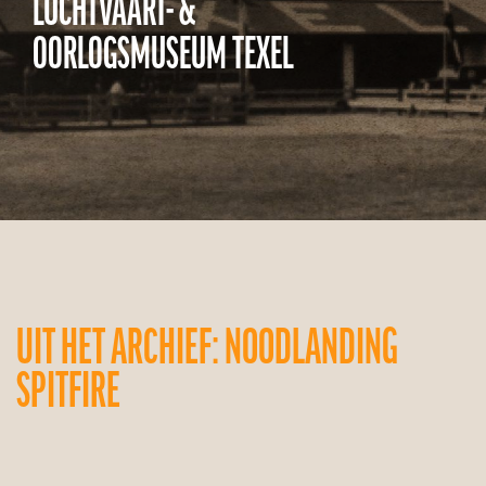
LUCHTVAART- &
OORLOGSMUSEUM TEXEL
UIT HET ARCHIEF: NOODLANDING
SPITFIRE