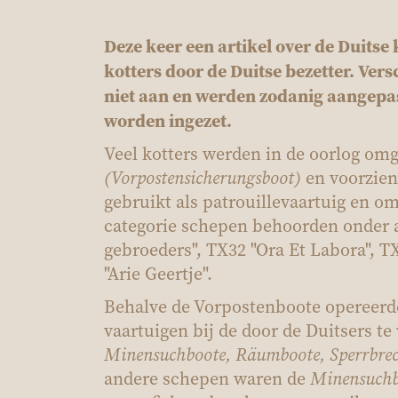
Deze keer een artikel over de Duits
kotters door de Duitse bezetter. Ve
niet aan en werden zodanig aangepas
worden ingezet.
Veel kotters werden in de oorlog o
(Vorpostensicherungsboot)
en voorzien
gebruikt als patrouillevaartuig en o
categorie schepen behoorden onder a
gebroeders", TX32 "Ora Et Labora", T
"Arie Geertje".
Behalve de Vorpostenboote opereerde
vaartuigen bij de door de Duitsers t
Minensuchboote, Räumboote, Sperrbrech
andere schepen waren de
Minensuch