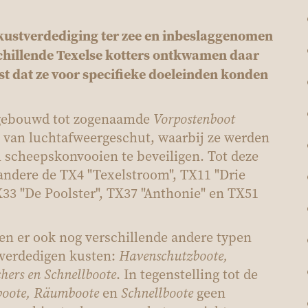
e kustverdediging ter zee en inbeslaggenomen
rschillende Texelse kotters ontkwamen daar
t dat ze voor specifieke doeleinden konden
mgebouwd tot zogenaamde
Vorpostenboot
 van luchtafweergeschut, waarbij ze werden
m scheepskonvooien te beveiligen. Tot deze
ndere de TX4 "Texelstroom", TX11 "Drie
X33 "De Poolster", TX37 "Anthonie" en TX51
n er ook nog verschillende andere typen
e verdedigen kusten:
Havenschutzboote,
ers en Schnellboote
. In tegenstelling tot de
boote, Räumboote
en
Schnellboote
geen