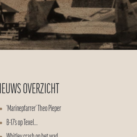
IEUWS OVERZICHT
‘Marinepfarrer’ Theo Pieper
B-17’s op Texel…
Whitley crash op het wad…