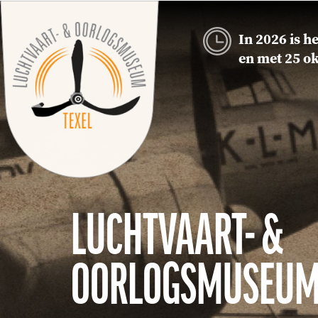
In 2026 is 
en met 25 ok
LUCHTVAART- &
OORLOGSMUSEUM