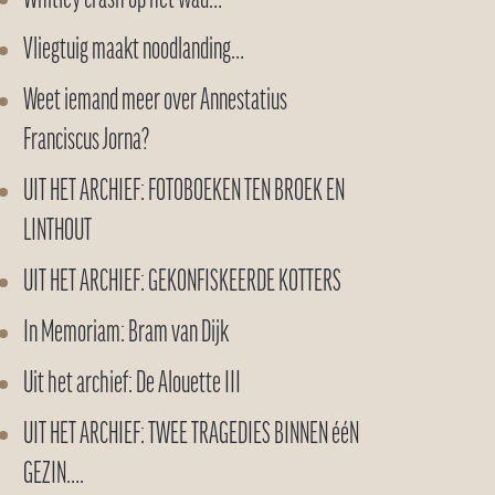
Vliegtuig maakt noodlanding…
Weet iemand meer over Annestatius
Franciscus Jorna?
UIT HET ARCHIEF: FOTOBOEKEN TEN BROEK EN
LINTHOUT
UIT HET ARCHIEF: GEKONFISKEERDE KOTTERS
In Memoriam: Bram van Dijk
Uit het archief: De Alouette III
UIT HET ARCHIEF: TWEE TRAGEDIES BINNEN ééN
GEZIN….