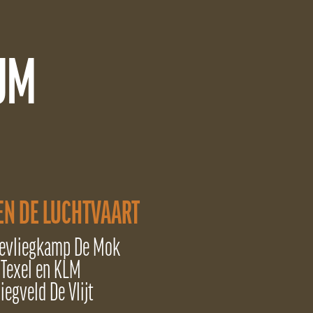
UM
EN DE LUCHTVAART
evliegkamp De Mok
Texel en KLM
liegveld De Vlijt