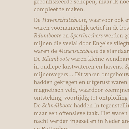
geconfiskeerde schepen, maar ik noe
compleet te maken.
De
Havenschutzboote
, waarvoor ook e
waren voornamenlijk actief in de b
Räumboote
en
Sperrbrechers
werden ge
mijnen die veelal door Engelse vlieg
waren de
Minensuchboote
de standaar
De
Räumboote
waren kleine wendbare
in ondiepe kustwateren en havens.
S
mijnenvegers... Dit waren omgebouw
hadden gekregen en uitgerust waren 
magnetisch veld, waardoor zeemijne
ontsteking, voortijdig tot ontploffi
De
Schnellboote
hadden in tegenstelli
maar een offensieve taak. Het waren 
nacht werden ingezet en in Nederlan
en Rotterdam.