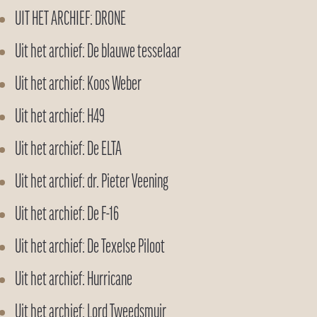
UIT HET ARCHIEF: DRONE
Uit het archief: De blauwe tesselaar
Uit het archief: Koos Weber
Uit het archief: H49
Uit het archief: De ELTA
Uit het archief: dr. Pieter Veening
Uit het archief: De F-16
Uit het archief: De Texelse Piloot
Uit het archief: Hurricane
Uit het archief: Lord Tweedsmuir