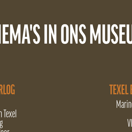
HEMA'S IN ONS MUSE
ORLOG
TEXEL 
Marin
n Texel
g
V