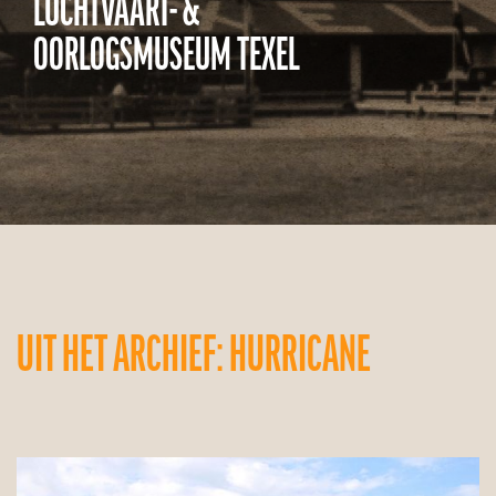
LUCHTVAART- &
OORLOGSMUSEUM TEXEL
UIT HET ARCHIEF: HURRICANE