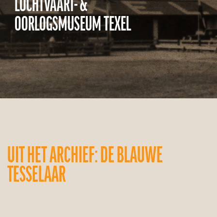
LUCHTVAART- &
OORLOGSMUSEUM TEXEL
UIT HET ARCHIEF: DE BLAUWE
TESSELAAR