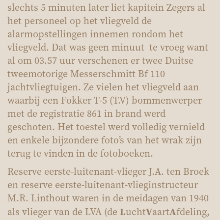
slechts 5 minuten later liet kapitein Zegers al
het personeel op het vliegveld de
alarmopstellingen innemen rondom het
vliegveld. Dat was geen minuut te vroeg want
al om 03.57 uur verschenen er twee Duitse
tweemotorige Messerschmitt Bf 110
jachtvliegtuigen. Ze vielen het vliegveld aan
waarbij een Fokker T-5 (T.V) bommenwerper
met de registratie 861 in brand werd
geschoten. Het toestel werd volledig vernield
en enkele bijzondere foto’s van het wrak zijn
terug te vinden in de fotoboeken.
Reserve eerste-luitenant-vlieger J.A. ten Broek
en reserve eerste-luitenant-vlieginstructeur
M.R. Linthout waren in de meidagen van 1940
L
V
A
als vlieger van de LVA (de
ucht
aart
fdeling,