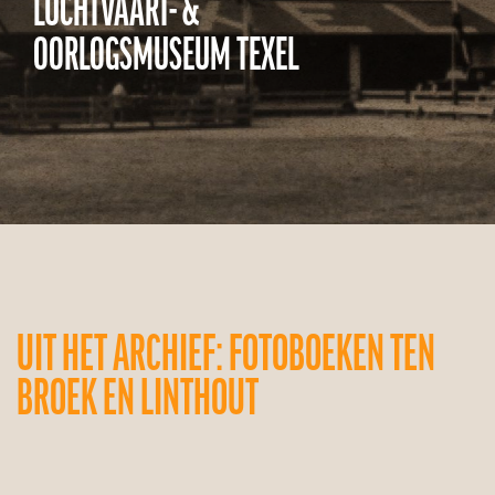
LUCHTVAART- &
OORLOGSMUSEUM TEXEL
UIT HET ARCHIEF: FOTOBOEKEN TEN
BROEK EN LINTHOUT